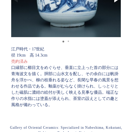
江戸時代・17世紀
径 19cm 高 14.3cm
売約済み
口縁部に櫛目文をめぐらせ、垂直に立上った首の部分には
青海波文を描く。胴部に山水文を配し、その余白には帆掛
舟を浮かべ、柳の枝垂れる姿など、長閑な早春の風景を想
わせる作品である。釉薬がむらなく掛けられ、しっとりと
した磁肌に濃紺の絵付が美しく映える見事な優品。端正な
作りの水指には塗蓋が添えられ、茶室の設えとしての趣と
風格が備わっている。
Gallery of Oriental Ceramics: Specialized in Nabeshima, Kokutani,