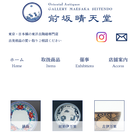
東京・日本橋の東洋古陶磁専門店
古美術品の買い取りご相談ください
ホーム
取扱商品
催事
店舗案内
Home
Items
Exhibitions
Access
鍋島
初期伊万里
古伊万里