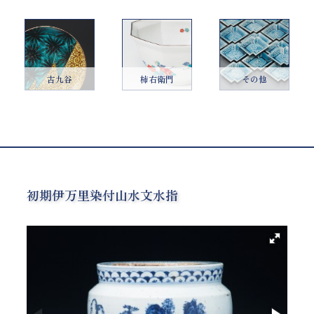
古九谷
柿右衛門
その他
初期伊万里染付山水文水指